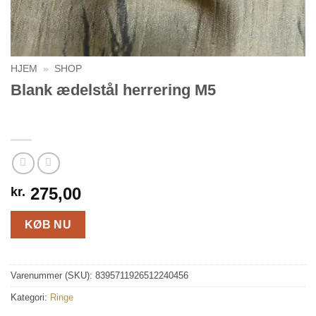
HJEM
»
SHOP
Blank ædelstål herrering M5
275,00
kr.
KØB NU
Varenummer (SKU):
8395711926512240456
Kategori:
Ringe