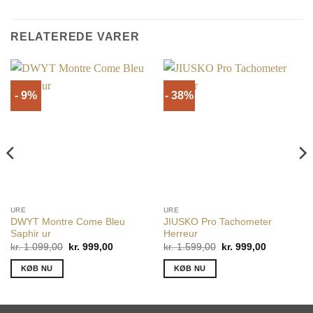
RELATEREDE VARER
- 9%
- 38%
URE
URE
DWYT Montre Come Bleu
JIUSKO Pro Tachometer
Saphir ur
Herreur
Den
Den
Den
Den
kr.
1.099,00
kr.
999,00
kr.
1.599,00
kr.
999,00
oprindelige
aktuelle
oprindelige
aktuelle
pris
pris
pris
pris
KØB NU
KØB NU
var:
er:
var:
er:
kr. 1.099,00.
kr. 999,00.
kr. 1.599,00.
kr. 999,00.