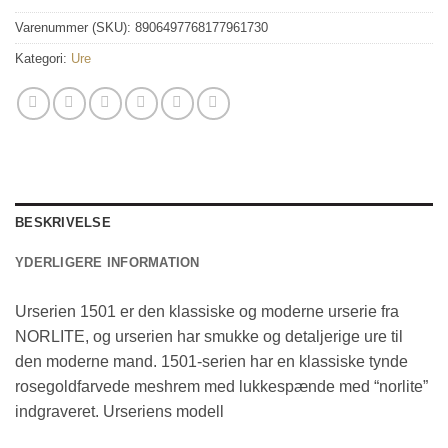
kr. 1.495,00.
kr. 747,50.
Varenummer (SKU):
8906497768177961730
Kategori:
Ure
BESKRIVELSE
YDERLIGERE INFORMATION
Urserien 1501 er den klassiske og moderne urserie fra
NORLITE, og urserien har smukke og detaljerige ure til
den moderne mand. 1501-serien har en klassiske tynde
rosegoldfarvede meshrem med lukkespænde med “norlite”
indgraveret. Urseriens modell