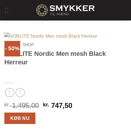
Fortsæt
til
indhold
HJEM
»
SHOP
- 50%
NORLITE Nordic Men mesh Black
Herreur
Den
Den
1.495,00
747,50
kr.
kr.
oprindelige
aktuelle
pris
pris
KØB NU
var:
er: