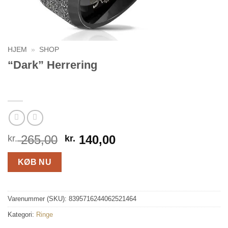
HJEM
»
SHOP
“Dark” Herrering
Den
Den
265,00
140,00
kr.
kr.
oprindelige
aktuelle
pris
pris
KØB NU
var:
er:
kr. 265,00.
kr. 140,00.
Varenummer (SKU):
8395716244062521464
Kategori:
Ringe