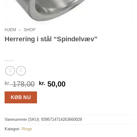
HJEM
»
SHOP
Herrering i stål “Spindelvæv”
Den
Den
178,00
50,00
kr.
kr.
oprindelige
aktuelle
pris
pris
KØB NU
var:
er:
kr. 178,00.
kr. 50,00.
Varenummer (SKU):
8395714714263660029
Kategori:
Ringe