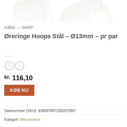
HJEM
»
SHOP
Øreringe Hoops Stål – Ø13mm – pr par
116,10
kr.
KØB NU
Varenummer (SKU):
8395878872381972867
Kategori:
Øresmykker