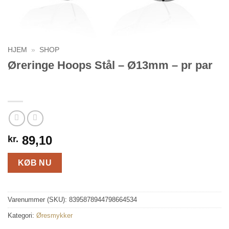
HJEM
»
SHOP
Øreringe Hoops Stål – Ø13mm – pr par
89,10
kr.
KØB NU
Varenummer (SKU):
8395878944798664534
Kategori:
Øresmykker